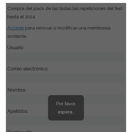
Compra del pack de las todas las repeticiones del fest
hasta el 2024
Accede
para renovar o modificar una membresía
existente.
Usuario
Correo electrónico
Nombre
Por favor,
Apellidos
espera…