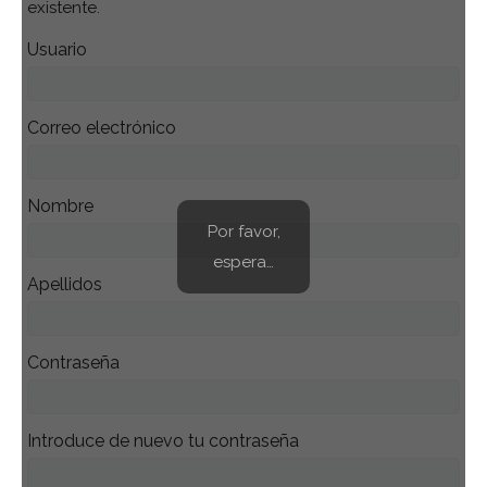
existente.
Usuario
Correo electrónico
Nombre
Por favor,
espera…
Apellidos
Contraseña
Introduce de nuevo tu contraseña