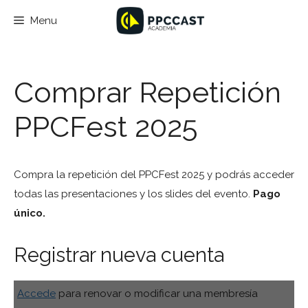
Saltar
Menu
al
contenido
Comprar Repetición
PPCFest 2025
Compra la repetición del PPCFest 2025 y podrás acceder
todas las presentaciones y los slides del evento.
Pago
único.
Registrar nueva cuenta
Accede
para renovar o modificar una membresía