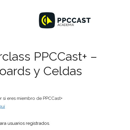
class PPCCast+ –
oards y Celdas
er si eres miembro de PPCCast+
quí
ra usuarios registrados.