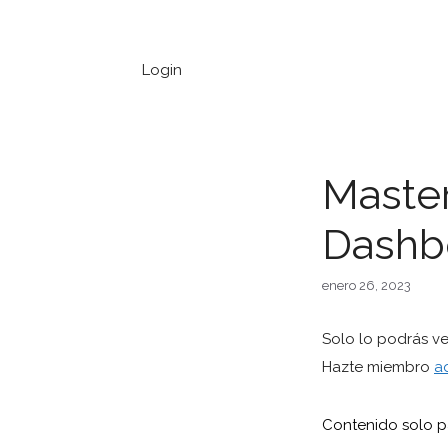
Saltar
al
contenido
Login
Master
Dashb
enero 26, 2023
Solo lo podrás v
Hazte miembro
a
Contenido solo pa